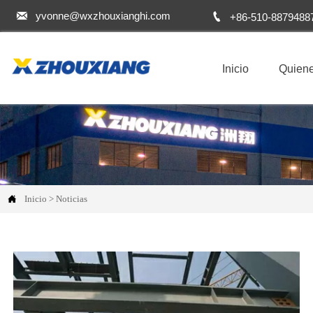


yvonne@wxzhouxianghi.com
+86-510-8879488
Inicio
Quien

Inicio
>
Noticias