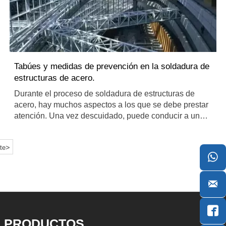
Tabúes y medidas de prevención en la soldadura de
estructuras de acero.
Durante el proceso de soldadura de estructuras de
acero, hay muchos aspectos a los que se debe prestar
atención. Una vez descuidado, puede conducir a un
gran error. El siguiente contenido son los elementos
que a menudo se ignoran en el proceso de soldadura
>
te
de estructuras de acero, no sea descuidado.



PRODUCTOS