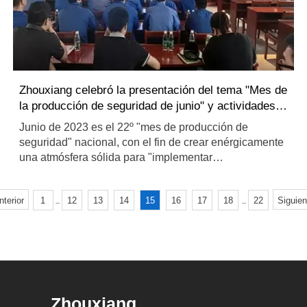
Zhouxiang celebró la presentación del tema "Mes de
la producción de seguridad de junio" y actividades
especiales de capacitación en gestión de seguridad
Junio de 2023 es el 22º "mes de producción de
de equipos especiales
seguridad" nacional, con el fin de crear enérgicamente
una atmósfera sólida para "implementar
responsabilidades de seguridad y promover el
desarrollo seguro".
nterior
1
12
13
14
15
16
17
18
22
Siguien
...
...
Zhouxiang