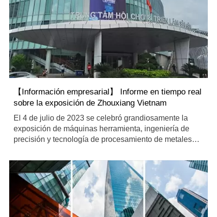
【Información empresarial】 Informe en tiempo real
sobre la exposición de Zhouxiang Vietnam
El 4 de julio de 2023 se celebró grandiosamente la
exposición de máquinas herramienta, ingeniería de
precisión y tecnología de procesamiento de metales
más grande y profesional de Vietnam. Como fabricante
de equipos inteligentes de soldadura y corte,
Zhouxiang trajo a esta exposición sus productos y
soluciones de equipos de procesamiento de estructuras
de acero autoinnovados y desarrollados, y su stand
está ubicado en AL1-3.