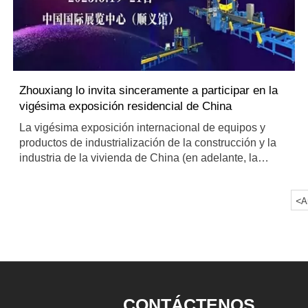
Zhouxiang lo invita sinceramente a participar en la
vigésima exposición residencial de China
La vigésima exposición internacional de equipos y
productos de industrialización de la construcción y la
industria de la vivienda de China (en adelante, la
exposición de vivienda de China) se llevará a cabo del
19 al 21 de junio de 2023 en el centro internacional de
<
A
exposiciones de China (pabellón Shunyi).
CONTÁCTENOS