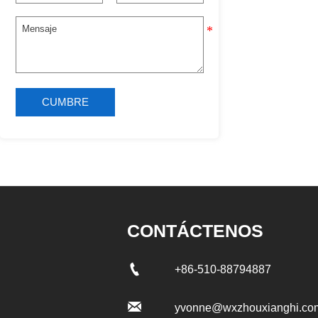
CUMBRE
CONTÁCTENOS

+86-510-88794887

yvonne@wxzhouxianghi.co