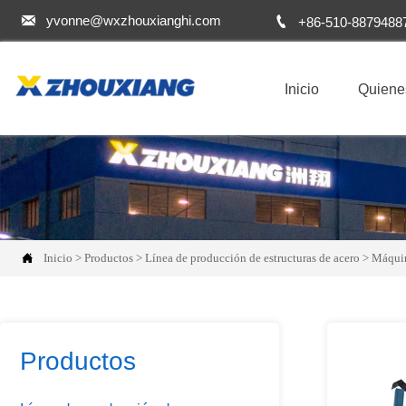


yvonne@wxzhouxianghi.com
+86-510-8879488
Inicio
Quiene

Inicio
>
Productos
>
Línea de producción de estructuras de acero
>
Máquin
Productos