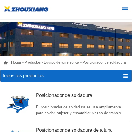


Hogar
>
Productos
>
Equipo de torre eólica
>
Posicionador de soldadura
Todos los productos

Posicionador de soldadura
El posicionador de soldadura se usa ampliamente
para soldar, sujetar y ensamblar piezas de trabajo
complejas. Es un excelente dispositivo de asistencia
para la industria mecánica, especialmente la industria
Posicionador de soldadura de altura
de fabricación de estructuras de acero, como la