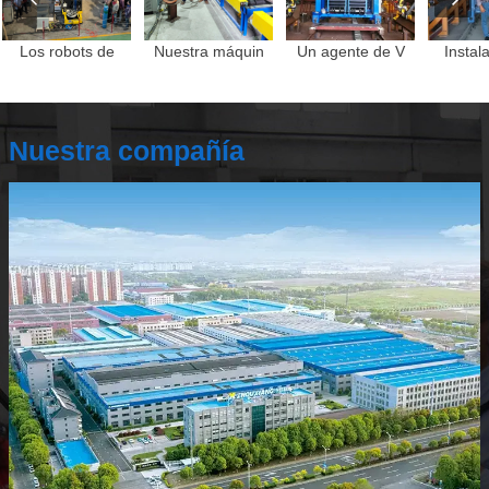
Los robots de
Nuestra máquin
Un agente de V
Instal
Nuestra compañía