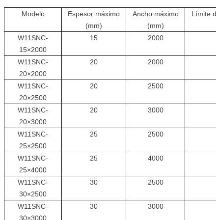
Modelo
Espesor máximo
Ancho máximo
Límite d
(mm)
(mm)
(
W11SNC-
15
2000
15×2000
W11SNC-
20
2000
20×2000
W11SNC-
20
2500
20×2500
W11SNC-
20
3000
20×3000
W11SNC-
25
2500
25×2500
W11SNC-
25
4000
25×4000
W11SNC-
30
2500
30×2500
W11SNC-
30
3000
30×3000