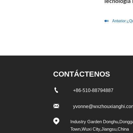
Tecnología 

Anterior:
¿Qué
CONTÁCTENOS

+86-510-88794887

yvonne@wxzhouxianghi.co

Industry Garden Donghu,Dongg
Town,Wuxi City,Jiangsu,China