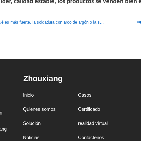
líder, calidad estable, los productos se venden bien e
 es más fuerte, la soldadura con arco de argón o la soldadura láser?
Zhouxiang
Inicio
Casos
Quienes somos
Certificado
m
Solución
realidad virtual
ang
Noticias
Contáctenos