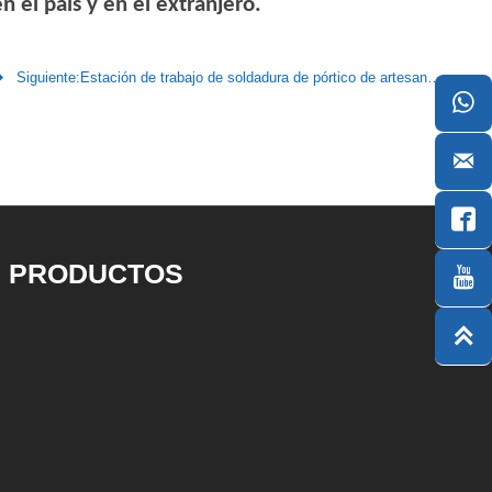
n el país y en el extranjero.

Siguiente:
Estación de trabajo de soldadura de pórtico de artesano inteligente | Zhouxiang



PRODUCTOS

