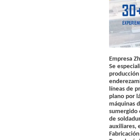
Empresa Z
Se especial
producción 
enderezamie
líneas de p
plano por l
máquinas d
sumergido 
de soldadu
auxiliares, 
Fabricación