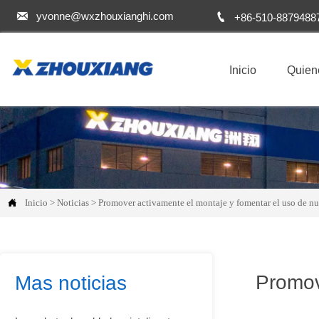


yvonne@wxzhouxianghi.com
+86-510-8879488
Inicio
Quien

Inicio
>
Noticias
>
Promover activamente el montaje y fomentar el uso de nu
Promov
Mas noticias