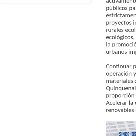
activamente
públicos pa
estrictamen
proyectos i
rurales eco
ecológicos,
la promoció
urbanos im
Continuar p
operación y
materiales 
Quinquenal,
proporción 
Acelerar la
renovables 