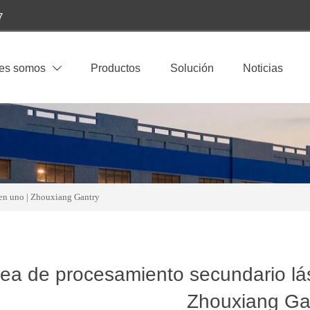
7
es somos
Productos
Solución
Noticias

s en uno | Zhouxiang Gantry
ea de procesamiento secundario lás
Zhouxiang Ga