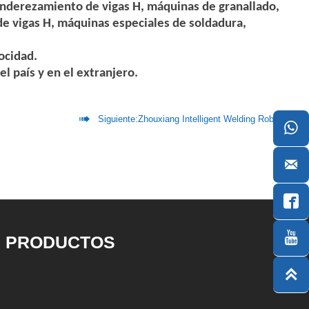
nderezamiento de vigas H, máquinas de granallado,
e vigas H, máquinas especiales de soldadura,
locidad.
el país y en el extranjero.

Siguiente:
Zhouxiang Intelligent Welding Robot




PRODUCTOS
