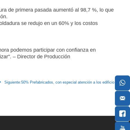
adura de primera pasada aumentó al 98,7 %, lo que
ión.
oldadura se redujo en un 60% y los costos
hora podemos participar con confianza en
zar". – Director de Producción


Siguiente:
50% Prefabricados, con especial atención a los edificios de estructura metálica


