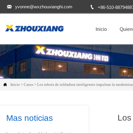


yvonne@wxzhouxianghi.com
+86-510-8879488
Inicio
Quien

Inicio
>
Casos
>
Los robots de soldadura inteligentes impulsan la modernizac
Los 
Mas noticias