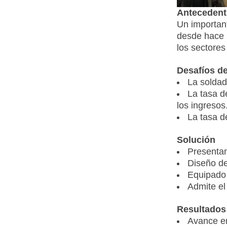
Antecedente
Un important
desde hace 
los sectores
Desafíos de
La soldad
La tasa d
los ingresos
La tasa d
Solución
Presentam
Diseño de
Equipado 
Admite el
Resultados
Avance en