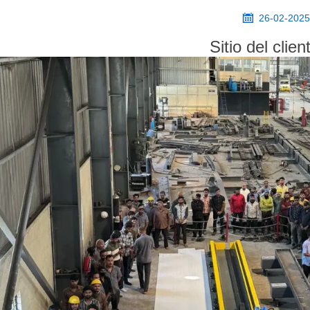

26-02-202
Sitio del clien