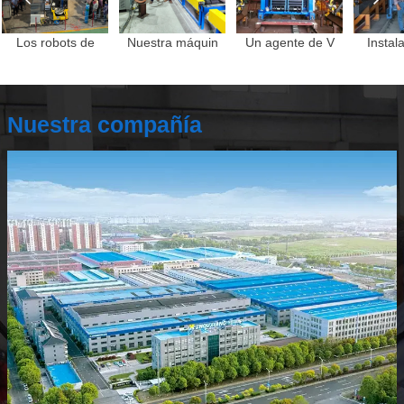
Los robots de
Nuestra máquin
Un agente de V
Instal
Nuestra compañía