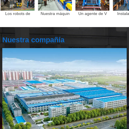
Los robots de
Nuestra máquin
Un agente de V
Instal
Nuestra compañía